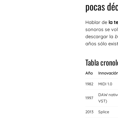
pocas dé
Hablar de
la t
sonoros se vol
descargar la
b
años sólo exis
Tabla cronol
Año
Innovació
1982
MIDI 1.0
DAW nativ
1997
VST)
2013
Splice