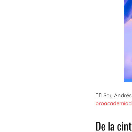
👉🏼 Soy André
proacademiad
De la cin