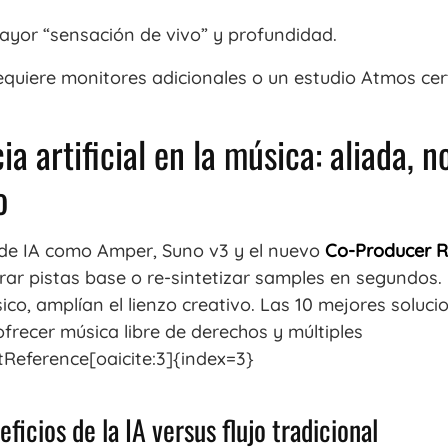
yor “sensación de vivo” y profundidad.
quiere monitores adicionales o un estudio Atmos cert
ia artificial en la música: aliada, n
o
de IA como Amper, Suno v3 y el nuevo
Co-Producer R
ar pistas base o re-sintetizar samples en segundos.
sico, amplían el lienzo creativo. Las 10 mejores soluc
frecer música libre de derechos y múltiples
ntReference[oaicite:3]{index=3}
ficios de la IA versus flujo tradicional