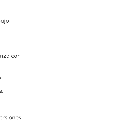
bajo
enza con
.
e.
versiones