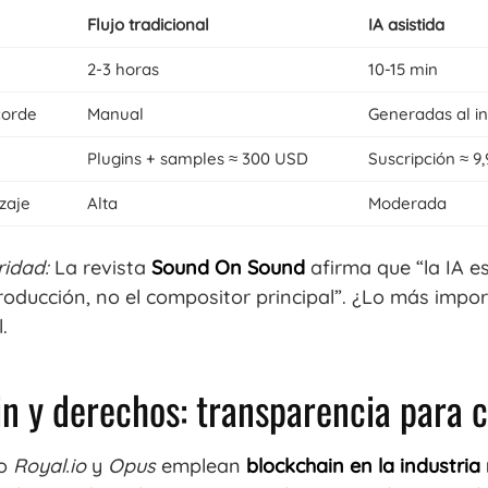
Flujo tradicional
IA asistida
2-3 horas
10-15 min
corde
Manual
Generadas al in
Plugins + samples ≈ 300 USD
Suscripción ≈ 
zaje
Alta
Moderada
ridad:
La revista
Sound On Sound
afirma que “la IA e
roducción, no el compositor principal”. ¿Lo más impo
.
n y derechos: transparencia para 
mo
Royal.io
y
Opus
emplean
blockchain en la industria