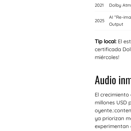
2021
Dolby Atm
AI “Re-ima
2025
Output
Tip local:
El es
certificada Do
miércoles!
Audio inm
El crecimiento
millones USD p
oyente.:conten
ya priorizan 
experimentan c