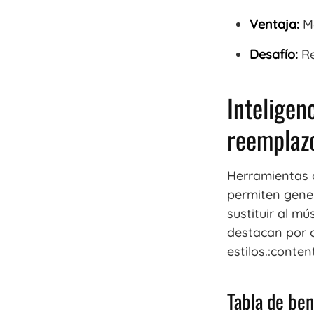
Ventaja:
Ma
Desafío:
Re
Inteligenc
reemplaz
Herramientas 
permiten gener
sustituir al mú
destacan por o
estilos.:conte
Tabla de bene