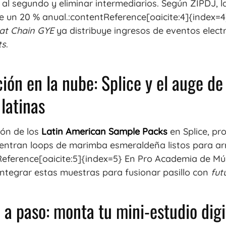
as al segundo y eliminar intermediarios. Según ZIPDJ, 
e un 20 % anual.:contentReference[oaicite:4]{index=4
at Chain GYE
ya distribuye ingresos de eventos elect
ts
.
ión en la nube: Splice y el auge de 
latinas
ión de los
Latin American Sample Packs
en Splice, pr
entran loops de marimba esmeraldeña listos para arr
eference[oaicite:5]{index=5} En Pro Academia de Mú
ntegrar estas muestras para fusionar pasillo con
fut
 a paso: monta tu mini-estudio digi