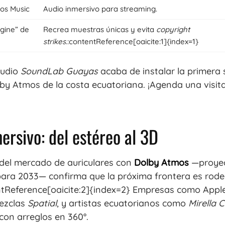
os Music
Audio inmersivo para streaming.
gine” de
Recrea muestras únicas y evita
copyright
strikes
.:contentReference[oaicite:1]{index=1}
tudio
SoundLab Guayas
acaba de instalar la primera 
lby Atmos de la costa ecuatoriana. ¡Agenda una visita
ersivo: del estéreo al 3D
 del mercado de auriculares con
Dolby Atmos
—proyec
ara 2033— confirma que la próxima frontera es rode
tReference[oaicite:2]{index=2} Empresas como Apple
mezclas
Spatial
, y artistas ecuatorianos como
Mirella 
on arreglos en 360°.