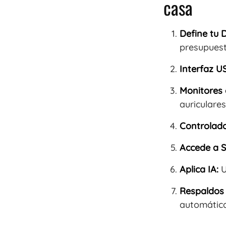
casa
Define tu 
presupuest
Interfaz U
Monitores 
auriculare
Controlado
Accede a S
Aplica IA:
U
Respaldos 
automática