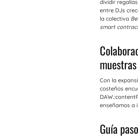
dividir regalí
entre DJs crec
la colectiva
Be
smart contrac
Colaborac
muestras 
Con la expans
costeños encu
DAW.:contentR
enseñamos a i
Guía paso