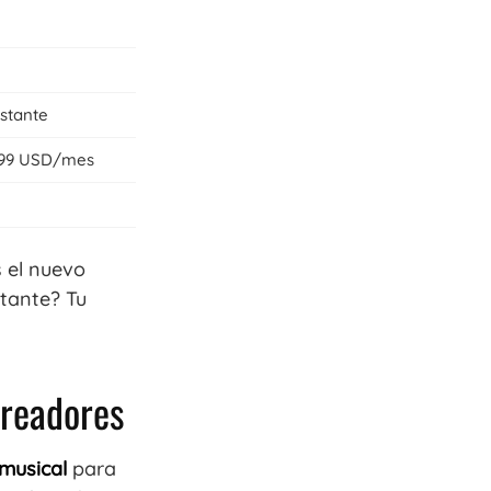
stante
9,99 USD/mes
s el nuevo
rtante? Tu
creadores
 musical
para