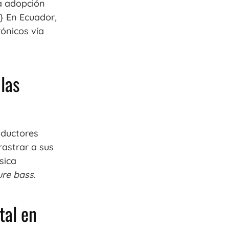
la adopción
} En Ecuador,
rónicos vía
las
oductores
astrar a sus
sica
ure bass
.
tal en